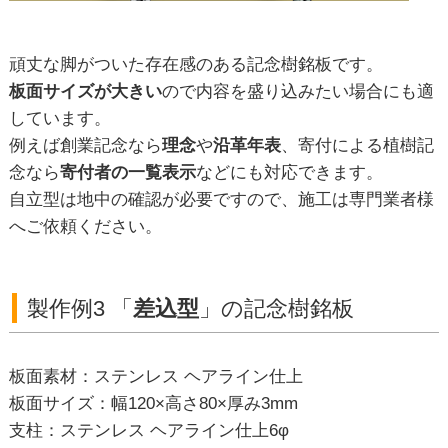
頑丈な脚がついた存在感のある記念樹銘板です。
板面サイズが大きい
ので内容を盛り込みたい場合にも適
しています。
例えば創業記念なら
理念
や
沿革年表
、寄付による植樹記
念なら
寄付者の一覧表示
などにも対応できます。
自立型は地中の確認が必要ですので、施工は専門業者様
へご依頼ください。
製作例3 「
差込型
」の記念樹銘板
板面素材：ステンレス ヘアライン仕上
板面サイズ：幅120×高さ80×厚み3mm
支柱：ステンレス ヘアライン仕上6φ