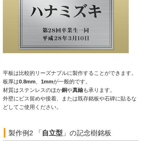
平板は比較的リーズナブルに製作することができます。
板厚は
0.8mm
、
1mm
が一般的です。
材質はステンレスのほか
銅
や
真鍮
も承ります。
外壁にビス留めや接着、または既存銘板や石碑に貼るな
どしてご使用ください。
製作例2 「
自立型
」の記念樹銘板