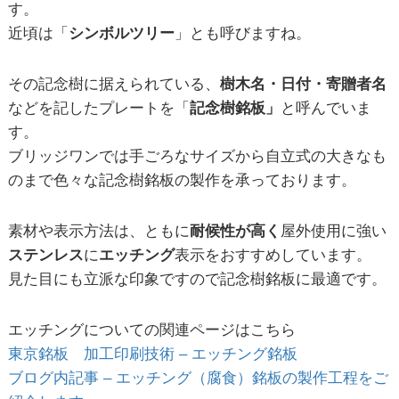
す。
近頃は「
シンボルツリー
」とも呼びますね。
その記念樹に据えられている、
樹木名・日付・寄贈者名
などを記したプレートを「
記念樹銘板」
と呼んでいま
す。
ブリッジワンでは手ごろなサイズから自立式の大きなも
のまで色々な記念樹銘板の製作を承っております。
素材や表示方法は、ともに
耐候性が高く
屋外使用に強い
ステンレス
に
エッチング
表示をおすすめしています。
見た目にも立派な印象ですので記念樹銘板に最適です。
エッチングについての関連ページはこちら
東京銘板 加工印刷技術 – エッチング銘板
ブログ内記事 – エッチング（腐食）銘板の製作工程をご