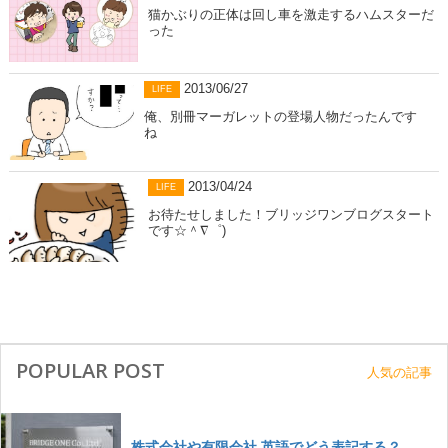
猫かぶりの正体は回し車を激走するハムスターだ
った
2013/06/27
LIFE
俺、別冊マーガレットの登場人物だったんです
ね
2013/04/24
LIFE
お待たせしました！ブリッジワンブログスタート
です☆＾∇゜)
POPULAR POST
人気の記事