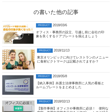
の書いた他の記事
2018/03/6
PRODUCT
オフィス・事務所の設立、引越し前に会社の印
象を良くするドアプレートを揃えましょう
2018/11/13
PRODUCT
東京オリンピックに向けてレストランのメニュー
に食材ピクトマークは記載されてますか？
2018/05/8
PRODUCT
【納入事例】弁護士法律事務所に人気の看板と
ルームプレートをまとめました
2018/02/13
PRODUCT
【製作事例】オフィスや事務所に必須！ 便利な