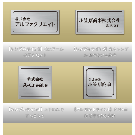
【シンプルライン1】
角にアール
【シンプルライン2】
最もシンプ
のアクセント
ル 癖のない囲み枠
【シンプルライン3】
上下のみで
【エレガントライン1】
直線+曲
すっきりと
線で華やかな印象