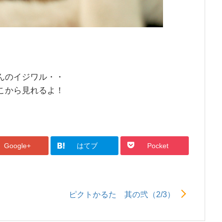
んのイジワル・・
こから見れるよ！
Google+
はてブ
Pocket
ピクトかるた 其の弐（2/3）