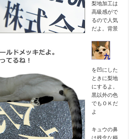
梨地加工は
高級感がで
るので人気
だよ。背景
を凹にした
ときに梨地
にするよ。
黒以外の色
でもＯＫだ
よ
キュウの鼻
は残念な柄