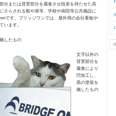
部分または背景部分を腐食させ段差を持たせた高
にさらされる船や港等、学校や病院等公共施設に
.3mmです。ブリッジワンでは、屋外用の会社看板や
ています。
施したもの
検
索
文字以外の
背景部分を
腐食により
凹加工し、
黒の塗装を
施したもの