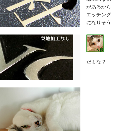
があるから
エッチング
になりそう
だよな？