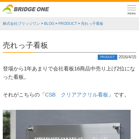
株式会社ブリッジワン
>
BLOG
>
PRODUCT
>
売れっ子看板
売れっ子看板
2016/4/15
PRODUCT
登場から
1
年あまりで会社看板
16
商品中売り上げ
2
位にな
った看板。
それがこちらの「
CSB
クリアアクリル看板
」です。