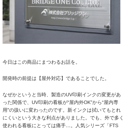
今日はこの商品にまつわるお話を。
開発時の前提は【屋外対応】であることでした。
なぜかというと当時、製造の
UV
印刷インクの変更があ
った関係で、
UV
印刷の看板が
“
屋内外
OK”
から
“
屋内専
用
”
の扱いに変わったのです。新インクは拭いてもとれ
にくいという大きな利点がありました。でも、外で多く
使われる看板にとっては痛手
…
。人気シリーズ「
FTS