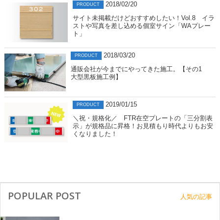
2018/02/20
PRODUCT
サイト未掲載だけどおすすめしたい！Vol.8 イラ
ストや写真を差し込める個室サイン「WAプレー
ト」
2018/03/20
PRODUCT
通販会社が今までにやってきた施工。【その1
大型黒板施工例】
2019/01/15
PRODUCT
＼祝・規格化／ FTR在空プレートの「三分割表
示」が規格品に昇格！お見積もり時代よりもお安
くなりました！
POPULAR POST
人気の記事