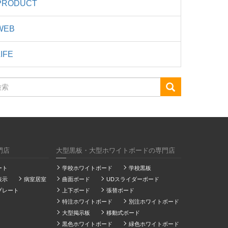
PRODUCT
WEB
LIFE
門店
大型黒板・大型ホワイトボードの専門店
ート
学校ホワイトボード
学校黒板
表示
病室居室
曲面ボード
UDスライダーボード
プレート
上下ボード
張替ボード
特注ホワイトボード
別注ホワイトボード
大型掲示板
移動式ボード
黒色ホワイトボード
緑色ホワイトボード