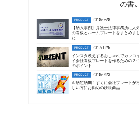
の書
2018/05/8
PRODUCT
【納入事例】弁護士法律事務所に人
の看板とルームプレートをまとめま
た
2017/12/5
PRODUCT
インスタ映えするおしゃれでカッコ
イ会社看板プレートを作るための３
のポイント
2018/04/3
PRODUCT
即納短納期！すぐに会社プレートが
しい方にお勧めの鉄板商品