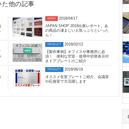
いた他の記事
2018/04/17
NEWS
気
JAPAN SHOP 2018出展レポート。あ
し
の商品の凄まじい人気っぷりといった
ら！
2018/02/13
PRODUCT
イ
【製作事例】オフィスや事務所に必
つ
須！ 便利な空室・使用中切替表示付
きドアプレートのご紹介
2018/06/19
PRODUCT
欲
オススメ在室プレートご紹介。会議室
や応接室で大活躍します