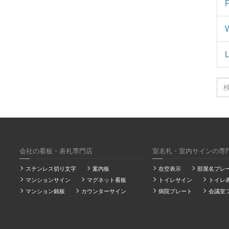
検
索
会社の看板・表札専門店
室名札・室内サインの専
ステンレス切り文字
案内板
在空表示
部屋名プレ
マンションサイン
マグネット看板
トイレサイン
トイレ
マンション銘板
カウンターサイン
病院プレート
会議室