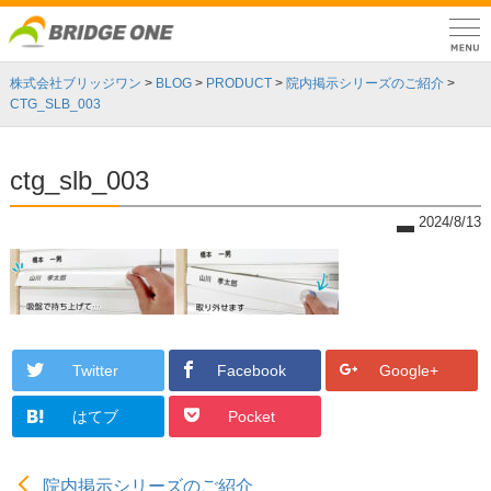
株式会社ブリッジワン
>
BLOG
>
PRODUCT
>
院内掲示シリーズのご紹介
>
CTG_SLB_003
ctg_slb_003
2024/8/13
Twitter
Facebook
Google+
はてブ
Pocket
院内掲示シリーズのご紹介