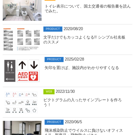
トイレ表示について、国土交通省の報告書を読ん
でみた。
2020/08/20
PRODUCT
文字だけでもカッコよくなる!! シンプル社名板
のススメ
2025/02/28
PRODUCT
矢印を置けば、施設内がわかりやすくなる
2022/11/30
WEB
ピクトグラムの入ったサインプレートを作ろ
う！
2020/06/5
PRODUCT
飛沫感染防止でウイルスに負けないオフィス