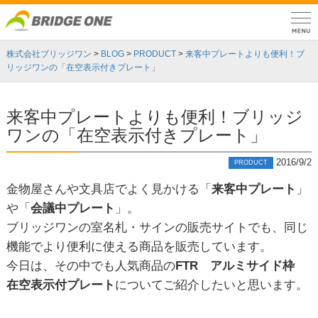
株式会社ブリッジワン
>
BLOG
>
PRODUCT
>
来客中プレートよりも便利！ブ
リッジワンの「在空表示付きプレート」
来客中プレートよりも便利！ブリッジ
ワンの「在空表示付きプレート」
2016/9/2
PRODUCT
金物屋さんや文具店でよく見かける「
来客中プレート
」
や「
会議中プレート
」。
ブリッジワンの室名札・サインの販売サイトでも、同じ
機能でより便利に使える商品を販売しています。
今日は、その中でも人気商品の
FTR アルミサイド枠
在空表示付プレート
についてご紹介したいと思います。