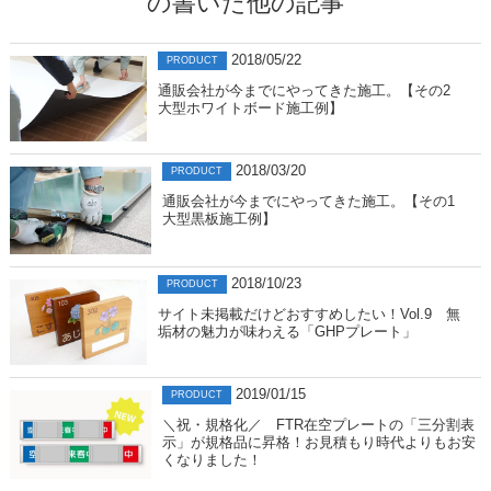
の書いた他の記事
2018/05/22
PRODUCT
通販会社が今までにやってきた施工。【その2
大型ホワイトボード施工例】
2018/03/20
PRODUCT
通販会社が今までにやってきた施工。【その1
大型黒板施工例】
2018/10/23
PRODUCT
サイト未掲載だけどおすすめしたい！Vol.9 無
垢材の魅力が味わえる「GHPプレート」
2019/01/15
PRODUCT
＼祝・規格化／ FTR在空プレートの「三分割表
示」が規格品に昇格！お見積もり時代よりもお安
くなりました！