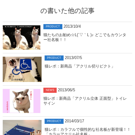
の書いた他の記事
2013/10/4
PRODUCT
猫たちのお勧め☆L(´▽｀L )♪ どこでもカウンタ
ー社名板！！
2013/07/5
PRODUCT
猫レポ：新商品「アクリル切りピクト」
2013/06/5
NEWS
猫レポ：新商品「アクリル立体 正面型」トイレ
サイン
2014/03/17
PRODUCT
猫レポ：カラフルで個性的な社名板が新登場！！
「カラーアクリル社名板」