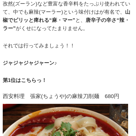
孜然(ズーラン)など豊富な香辛料をたっぷり使われてい
て、中でも麻辣(マーラー)という味付けはが有名で、
山
椒でピリッと痺れる“麻・マー”
と、
唐辛子の辛さ“辣・
ラー”
がくせになってたまりません。
それでは行ってみましょう！！
ジャジャジャジャーン♪
第1位はこちらっ！
西安料理 張家(ちょうや)の麻辣刀削麺 680円