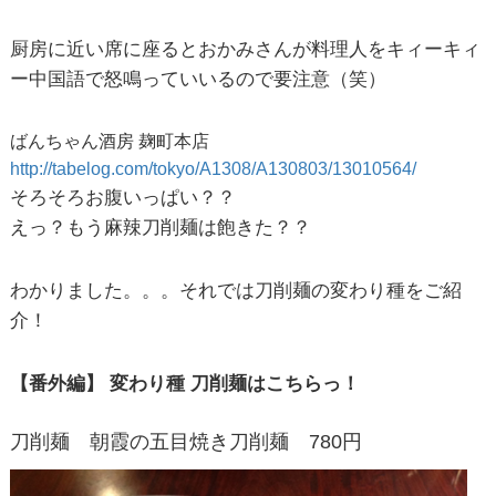
厨房に近い席に座るとおかみさんが料理人をキィーキィ
ー中国語で怒鳴っていいるので要注意（笑）
ばんちゃん酒房 麹町本店
http://tabelog.com/tokyo/A1308/A130803/13010564/
そろそろお腹いっぱい？？
えっ？もう麻辣刀削麺は飽きた？？
わかりました。。。それでは刀削麺の変わり種をご紹
介！
【番外編】 変わり種 刀削麺はこちらっ！
刀削麺 朝霞の五目焼き刀削麺 780円