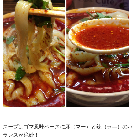
スープはゴマ風味ベースに麻（マー）と辣（ラ―）のバ
ランスが絶妙！