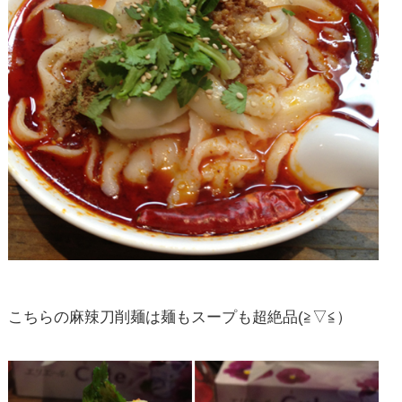
こちらの麻辣刀削麺は麺もスープも超絶品(≧▽≦）