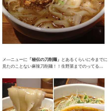
メ―ニューに
「秘伝の刀削麺」
とあるくらいに今までに
見たのことない麻辣刀削麺！！生野菜までのってる…