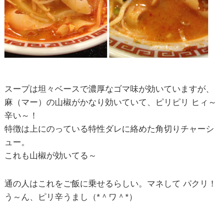
スープは坦々ベースで濃厚なゴマ味が効いていますが、
麻（マー）の山椒がかなり効いていて、ピリピリ ヒィ～
辛い～！
特徴は上にのっている特性ダレに絡めた角切りチャーシ
ュー。
これも山椒が効いてる～
通の人はこれをご飯に乗せるらしい。マネして パクリ！
う～ん、ピリ辛うまし（*＾ワ＾*）