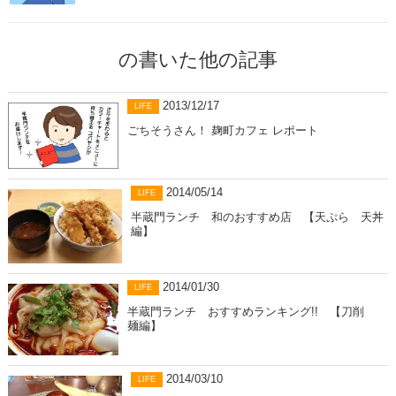
の書いた他の記事
2013/12/17
LIFE
ごちそうさん！ 麹町カフェ レポート
2014/05/14
LIFE
半蔵門ランチ 和のおすすめ店 【天ぷら 天丼
編】
2014/01/30
LIFE
半蔵門ランチ おすすめランキング!! 【刀削
麺編】
2014/03/10
LIFE