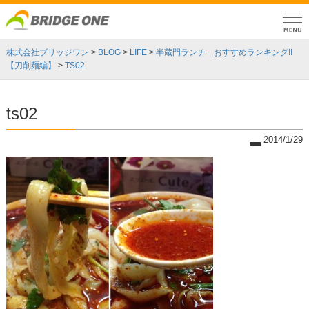
株式会社ブリッジワン
>
BLOG
>
LIFE
>
半蔵門ランチ おすすめランキング!!
【刀削麺編】
>
TS02
ts02
2014/1/29