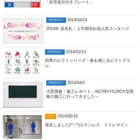
「在空表示付きプレート」
2014/04/24
PRODUCT
2014年 室名札・上半期売れ筋人気ランキング
2014/02/13
PRODUCT
四季のピクトシリーズ：春を感じるピクトグラ
ム
2014/04/1
PRODUCT
大型黒板・施工レポート：W2700×H1200大型黒
板の施工に行ってきました～
2014/05/19
LIFE
発見しました(^▽^)ステンレス トイレサイン