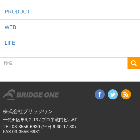
PRODUCT
WEB
LIFE
検
索
株式会社ブリッジワン
千代田区隼町2-13 Jプロ半蔵門ビル6F
TEL 03-3556-6930 (平日 9:30-17:30)
FAX 03-3556-6931