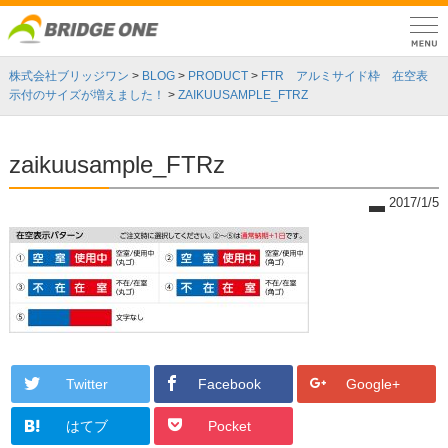
株式会社ブリッジワン
>
BLOG
>
PRODUCT
>
FTR アルミサイド枠 在空表
示付のサイズが増えました！
>
ZAIKUUSAMPLE_FTRZ
zaikuusample_FTRz
2017/1/5
Twitter
Facebook
Google+
はてブ
Pocket