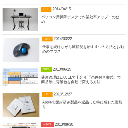
2014/04/15
LIFE
パソコン用昇降デスクで作業効率アップ！の勧
め
2014/03/22
LIFE
仕事を続けながら腱鞘炎を治す４つの方法とお勧
めのマウス
2013/06/25
WEB
受注管理はEXCELで十分?! 「条件付き書式」で
商品毎に背景色を自動で変える方法
2013/12/27
LIFE
Appleで開封済み製品を返品した時に感じた裏切
り
2013/09/30
NEWS