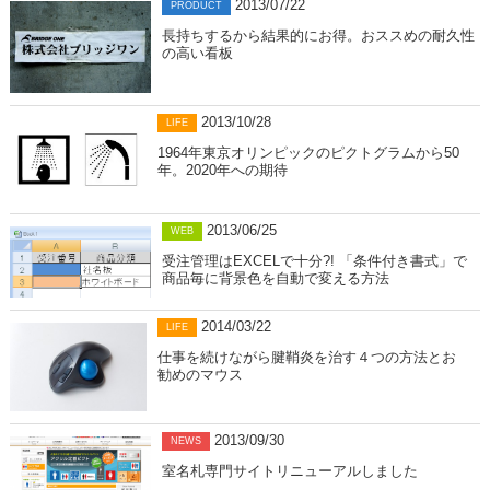
2013/07/22
PRODUCT
長持ちするから結果的にお得。おススめの耐久性
の高い看板
2013/10/28
LIFE
1964年東京オリンピックのピクトグラムから50
年。2020年への期待
2013/06/25
WEB
受注管理はEXCELで十分?! 「条件付き書式」で
商品毎に背景色を自動で変える方法
2014/03/22
LIFE
仕事を続けながら腱鞘炎を治す４つの方法とお
勧めのマウス
2013/09/30
NEWS
室名札専門サイトリニューアルしました