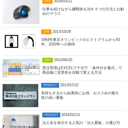
2014/03/22
LIFE
仕事を続けながら腱鞘炎を治す４つの方法とお勧
めのマウス
2013/10/28
LIFE
1964年東京オリンピックのピクトグラムから50
年。2020年への期待
2013/06/25
WEB
受注管理はEXCELで十分?! 「条件付き書式」で
商品毎に背景色を自動で変える方法
2013/07/22
PRODUCT
長持ちするから結果的にお得。おススめの耐久
性の高い看板
2014/02/14
PRODUCT
法人名を表示する人気の「法人看板」の選び方